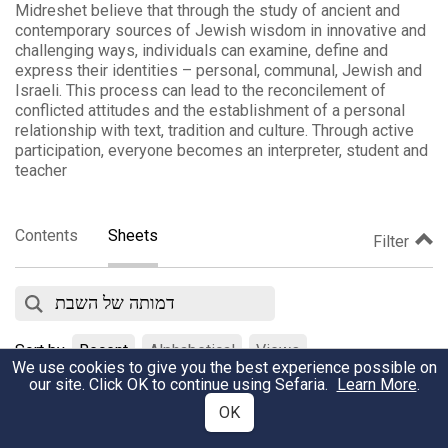
Midreshet believe that through the study of ancient and
contemporary sources of Jewish wisdom in innovative and
challenging ways, individuals can examine, define and
express their identities – personal, communal, Jewish and
Israeli. This process can lead to the reconcilement of
conflicted attitudes and the establishment of a personal
relationship with text, tradition and culture. Through active
participation, everyone becomes an interpreter, student and
teacher
Contents
Sheets
Filter
Sort by
Recent
Alphabetical
Views
We use cookies to give you the best experience possible on
our site. Click OK to continue using Sefaria.
Learn More
.
מי אוהב את השבת?
OK
3001
•
אתר מדרשת
Views
•
February 9, 2020