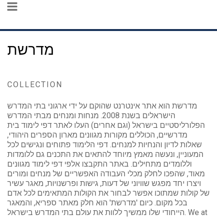
מדרשת
COLLECTION
מדרשת הוא אתר אינטרנט שהוקם על ידי ארגוני בתי המדרש
הישראלים בשנת 2008. מנחות ומנחים מבתי המדרש
הפלורליסטיים בישראל (וגם אחרים) העלו לאתר דפי לימוד בית
מדרשיים, הכוללים מקורות מגוונים מארון הספרים היהודי,
שאלות לדיון והנחיות למנחים. דפי הלימוד פתוחים ונגישים לכל
המעוניין, ונעשה מאמץ מיוחד להתאים את התכנים גם ללומדות
וללומדים מתחילים. באתר התקבצו אלפי דפי לימוד מגוונים
מאוד, שהפכו לחלק מכלי העבודה האפשריים של מנחים ומורים
ויצרו יחד מפגש שוויוני של דעות, גישות ופרשנויות, מאגר עשיר
של קולות שמתוכו אפשר לבחור את הקולות המתאימים לכל אדם
בכל מקום. כיום 'מדרשת' הוא חלק מאתר ספריא, והמאגר
הייחודי שלו ממשיך ללוות את עולם בתי המדרש בישראל. We at