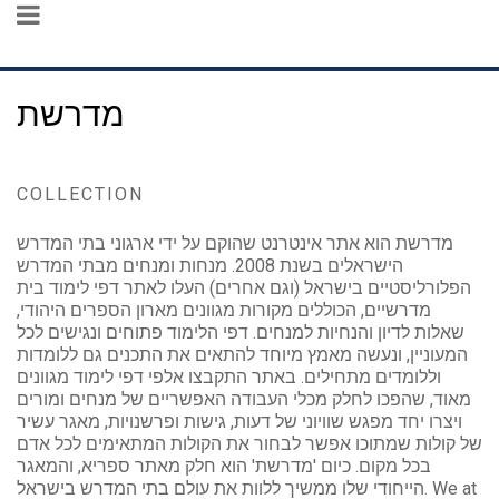
מדרשת
COLLECTION
מדרשת הוא אתר אינטרנט שהוקם על ידי ארגוני בתי המדרש
הישראלים בשנת 2008. מנחות ומנחים מבתי המדרש
הפלורליסטיים בישראל (וגם אחרים) העלו לאתר דפי לימוד בית
מדרשיים, הכוללים מקורות מגוונים מארון הספרים היהודי,
שאלות לדיון והנחיות למנחים. דפי הלימוד פתוחים ונגישים לכל
המעוניין, ונעשה מאמץ מיוחד להתאים את התכנים גם ללומדות
וללומדים מתחילים. באתר התקבצו אלפי דפי לימוד מגוונים
מאוד, שהפכו לחלק מכלי העבודה האפשריים של מנחים ומורים
ויצרו יחד מפגש שוויוני של דעות, גישות ופרשנויות, מאגר עשיר
של קולות שמתוכו אפשר לבחור את הקולות המתאימים לכל אדם
בכל מקום. כיום 'מדרשת' הוא חלק מאתר ספריא, והמאגר
הייחודי שלו ממשיך ללוות את עולם בתי המדרש בישראל. We at