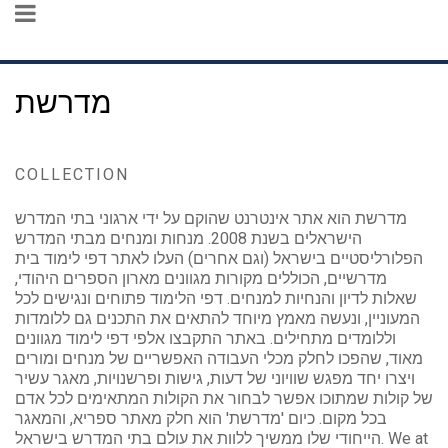
מדרשת
COLLECTION
מדרשת הוא אתר אינטרנט שהוקם על ידי ארגוני בתי המדרש
הישראלים בשנת 2008. מנחות ומנחים מבתי המדרש
הפלורליסטיים בישראל (וגם אחרים) העלו לאתר דפי לימוד בית
מדרשיים, הכוללים מקורות מגוונים מארון הספרים היהודי,
שאלות לדיון והנחיות למנחים. דפי הלימוד פתוחים ונגישים לכל
המעוניין, ונעשה מאמץ מיוחד להתאים את התכנים גם ללומדות
וללומדים מתחילים. באתר התקבצו אלפי דפי לימוד מגוונים
מאוד, שהפכו לחלק מכלי העבודה האפשריים של מנחים ומורים
ויצרו יחד מפגש שוויוני של דעות, גישות ופרשנויות, מאגר עשיר
של קולות שמתוכו אפשר לבחור את הקולות המתאימים לכל אדם
בכל מקום. כיום 'מדרשת' הוא חלק מאתר ספריא, והמאגר
הייחודי שלו ממשיך ללוות את עולם בתי המדרש בישראל. We at