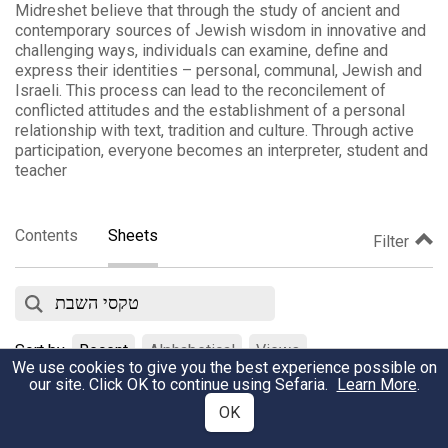
Midreshet believe that through the study of ancient and
contemporary sources of Jewish wisdom in innovative and
challenging ways, individuals can examine, define and
express their identities – personal, communal, Jewish and
Israeli. This process can lead to the reconcilement of
conflicted attitudes and the establishment of a personal
relationship with text, tradition and culture. Through active
participation, everyone becomes an interpreter, student and
teacher
Contents
Sheets
Filter
Sort by
Recent
Alphabetical
Views
We use cookies to give you the best experience possible on
our site. Click OK to continue using Sefaria.
Learn More
.
המבדיל בין קודש לחול - הבדלה
OK
February 9, 2020
•
Views
אתר מדרשת
•
10725