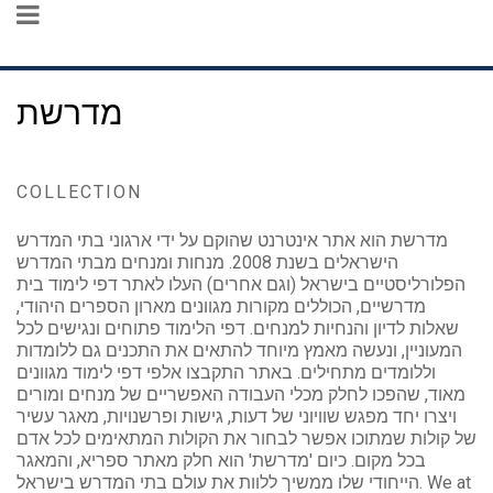
מדרשת
COLLECTION
מדרשת הוא אתר אינטרנט שהוקם על ידי ארגוני בתי המדרש
הישראלים בשנת 2008. מנחות ומנחים מבתי המדרש
הפלורליסטיים בישראל (וגם אחרים) העלו לאתר דפי לימוד בית
מדרשיים, הכוללים מקורות מגוונים מארון הספרים היהודי,
שאלות לדיון והנחיות למנחים. דפי הלימוד פתוחים ונגישים לכל
המעוניין, ונעשה מאמץ מיוחד להתאים את התכנים גם ללומדות
וללומדים מתחילים. באתר התקבצו אלפי דפי לימוד מגוונים
מאוד, שהפכו לחלק מכלי העבודה האפשריים של מנחים ומורים
ויצרו יחד מפגש שוויוני של דעות, גישות ופרשנויות, מאגר עשיר
של קולות שמתוכו אפשר לבחור את הקולות המתאימים לכל אדם
בכל מקום. כיום 'מדרשת' הוא חלק מאתר ספריא, והמאגר
הייחודי שלו ממשיך ללוות את עולם בתי המדרש בישראל. We at