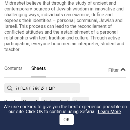
Midreshet believe that through the study of ancient and
contemporary sources of Jewish wisdom in innovative and
challenging ways, individuals can examine, define and
express their identities – personal, communal, Jewish and
Israeli. This process can lead to the reconcilement of
conflicted attitudes and the establishment of a personal
relationship with text, tradition and culture. Through active
participation, everyone becomes an interpreter, student and
teacher
Contents
Sheets
Filter
Sort by
Recent
Alphabetical
Views
We use cookies to give you the best experience possible on
our site. Click OK to continue using Sefaria.
Learn More
.
תהלים מד-מח: 'אלוהים, קשה לפעמים לתפוס ולעכל מה שהברואים
OK
בצלמך מעוללים'