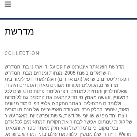
מדרשת
COLLECTION
מדרשת הוא אתר אינטרנט שהוקם על ידי ארגוני בתי המדרש
הישראלים בשנת 2008. מנחות ומנחים מבתי המדרש
הפלורליסטיים בישראל (וגם אחרים) העלו לאתר דפי לימוד בית
מדרשיים, הכוללים מקורות מגוונים מארון הספרים היהודי,
שאלות לדיון והנחיות למנחים. דפי הלימוד פתוחים ונגישים לכל
המעוניין, ונעשה מאמץ מיוחד להתאים את התכנים גם ללומדות
וללומדים מתחילים. באתר התקבצו אלפי דפי לימוד מגוונים
מאוד, שהפכו לחלק מכלי העבודה האפשריים של מנחים ומורים
ויצרו יחד מפגש שוויוני של דעות, גישות ופרשנויות, מאגר עשיר
של קולות שמתוכו אפשר לבחור את הקולות המתאימים לכל אדם
בכל מקום. כיום 'מדרשת' הוא חלק מאתר ספריא, והמאגר
הייחודי שלו ממשיך ללוות את עולם בתי המדרש בישראל. We at