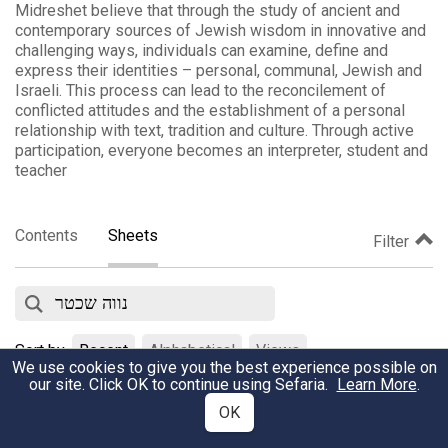
Midreshet believe that through the study of ancient and
contemporary sources of Jewish wisdom in innovative and
challenging ways, individuals can examine, define and
express their identities – personal, communal, Jewish and
Israeli. This process can lead to the reconcilement of
conflicted attitudes and the establishment of a personal
relationship with text, tradition and culture. Through active
participation, everyone becomes an interpreter, student and
teacher
Contents
Sheets
Filter
Sort by
Recent
Alphabetical
Views
We use cookies to give you the best experience possible on
our site. Click OK to continue using Sefaria.
Learn More
.
אורייתא אורייתא - על השגת הידיעה בלימוד תורה ובחיים
OK
5193
•
אתר מדרשת
Views
•
February 9, 2020