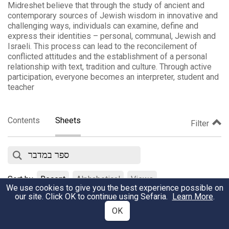
Midreshet believe that through the study of ancient and
contemporary sources of Jewish wisdom in innovative and
challenging ways, individuals can examine, define and
express their identities – personal, communal, Jewish and
Israeli. This process can lead to the reconcilement of
conflicted attitudes and the establishment of a personal
relationship with text, tradition and culture. Through active
participation, everyone becomes an interpreter, student and
teacher
Contents
Sheets
Filter
Sort by
Recent
Alphabetical
Views
We use cookies to give you the best experience possible on
our site. Click OK to continue using Sefaria.
Learn More
.
התנסות בהתנשאות- לפרשת קרח
OK
February 9, 2020
•
Views
אתר מדרשת
•
3207