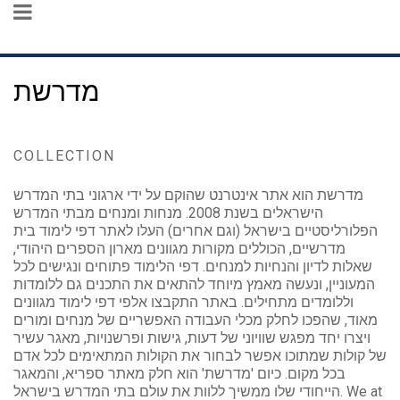
מדרשת
COLLECTION
מדרשת הוא אתר אינטרנט שהוקם על ידי ארגוני בתי המדרש
הישראלים בשנת 2008. מנחות ומנחים מבתי המדרש
הפלורליסטיים בישראל (וגם אחרים) העלו לאתר דפי לימוד בית
מדרשיים, הכוללים מקורות מגוונים מארון הספרים היהודי,
שאלות לדיון והנחיות למנחים. דפי הלימוד פתוחים ונגישים לכל
המעוניין, ונעשה מאמץ מיוחד להתאים את התכנים גם ללומדות
וללומדים מתחילים. באתר התקבצו אלפי דפי לימוד מגוונים
מאוד, שהפכו לחלק מכלי העבודה האפשריים של מנחים ומורים
ויצרו יחד מפגש שוויוני של דעות, גישות ופרשנויות, מאגר עשיר
של קולות שמתוכו אפשר לבחור את הקולות המתאימים לכל אדם
בכל מקום. כיום 'מדרשת' הוא חלק מאתר ספריא, והמאגר
הייחודי שלו ממשיך ללוות את עולם בתי המדרש בישראל. We at