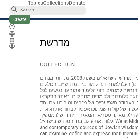
Topics
Collections
Donate
Create
מדרשת
COLLECTION
מדרשת הוא אתר אינטרנט שהוקם על ידי ארגוני בתי המדרש הישראלים בשנת 2008. מנחות ומנחים
) העלו לאתר דפי לימוד בית מדרשיים, הכוללים
והנחיות למנחים. דפי הלימוד פתוחים ונגישים לכל
ם גם ללומדות וללומדים מתחילים. באתר התקבצו
י העבודה האפשריים של מנחים ומורים ויצרו יחד
ר עשיר של קולות שמתוכו אפשר לבחור את הקולות
 חלק מאתר ספריא, והמאגר הייחודי שלו ממשיך
ללוות את עולם בתי המדרש בישראל. We at Midreshet believe that through the study of ancient
and contemporary sources of Jewish wisdom i
can examine, define and express their identit