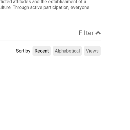
licted attitudes and the establishment of a
culture. Through active participation, everyone
Filter
Sort by
Recent
Alphabetical
Views