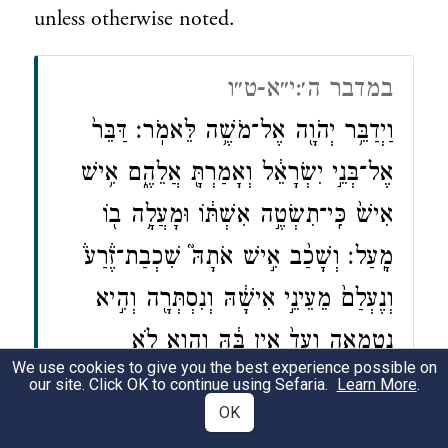
unless otherwise noted.
במדבר ה׳:י״א-ט״ו
וַיְדַבֵּ֥ר יְהֹוָ֖ה אֶל־מֹשֶׁ֥ה לֵּאמֹֽר׃ דַּבֵּר֙
אֶל־בְּנֵ֣י יִשְׂרָאֵ֔ל וְאָמַרְתָּ֖ אֲלֵהֶ֑ם אִ֥ישׁ
אִישׁ֙ כִּֽי־תִשְׂטֶ֣ה אִשְׁתּ֔וֹ וּמָעֲלָ֥ה ב֖וֹ
מָֽעַל׃ וְשָׁכַ֨ב אִ֣ישׁ אֹתָהּ֮ שִׁכְבַת־זֶ֒רַע֒
וְנֶעְלַם֙ מֵעֵינֵ֣י אִישָׁ֔הּ וְנִסְתְּרָ֖ה וְהִ֣יא
נִטְמָ֑אָה וְעֵד֙ אֵ֣ין בָּ֔הּ וְהִ֖וא לֹ֥א
We use cookies to give you the best experience possible on
נִתְפָּֽשָׂה׃ וְעָבַ֨ר עָלָ֧יו רֽוּחַ־קִנְאָ֛ה וְקִנֵּ֥א
our site. Click OK to continue using Sefaria.
Learn More
.
OK
אֶת־אִשְׁתּ֖וֹ וְהִ֣וא נִטְמָ֑אָה אוֹ־עָבַ֨ר עָלָ֤יו