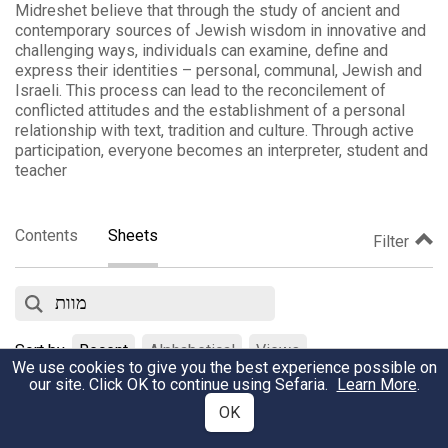
Midreshet believe that through the study of ancient and
contemporary sources of Jewish wisdom in innovative and
challenging ways, individuals can examine, define and
express their identities – personal, communal, Jewish and
Israeli. This process can lead to the reconcilement of
conflicted attitudes and the establishment of a personal
relationship with text, tradition and culture. Through active
participation, everyone becomes an interpreter, student and
teacher
Contents
Sheets
Filter
Sort by
Recent
Alphabetical
Views
We use cookies to give you the best experience possible on
our site. Click OK to continue using Sefaria.
Learn More
.
תהלים מד-מח: 'אלוהים, קשה לפעמים לתפוס ולעכל מה שהברואים
OK
בצלמך מעוללים'