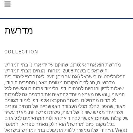
מדרשת
COLLECTION
מדרשת הוא אתר אינטרנט שהוקם על ידי ארגוני בתי המדרש
הישראלים בשנת 2008. מנחות ומנחים מבתי המדרש
הפלורליסטיים בישראל (וגם אחרים) העלו לאתר דפי לימוד בית
מדרשיים, הכוללים מקורות מגוונים מארון הספרים היהודי,
שאלות לדיון והנחיות למנחים. דפי הלימוד פתוחים ונגישים לכל
המעוניין, ונעשה מאמץ מיוחד להתאים את התכנים גם ללומדות
וללומדים מתחילים. באתר התקבצו אלפי דפי לימוד מגוונים
מאוד, שהפכו לחלק מכלי העבודה האפשריים של מנחים ומורים
ויצרו יחד מפגש שוויוני של דעות, גישות ופרשנויות, מאגר עשיר
של קולות שמתוכו אפשר לבחור את הקולות המתאימים לכל אדם
בכל מקום. כיום 'מדרשת' הוא חלק מאתר ספריא, והמאגר
הייחודי שלו ממשיך ללוות את עולם בתי המדרש בישראל. We at