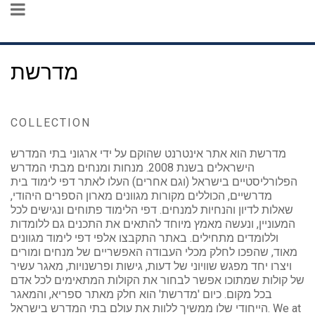
מדרשת
COLLECTION
מדרשת הוא אתר אינטרנט שהוקם על ידי ארגוני בתי המדרש
הישראלים בשנת 2008. מנחות ומנחים מבתי המדרש
הפלורליסטיים בישראל (וגם אחרים) העלו לאתר דפי לימוד בית
מדרשיים, הכוללים מקורות מגוונים מארון הספרים היהודי,
שאלות לדיון והנחיות למנחים. דפי הלימוד פתוחים ונגישים לכל
המעוניין, ונעשה מאמץ מיוחד להתאים את התכנים גם ללומדות
וללומדים מתחילים. באתר התקבצו אלפי דפי לימוד מגוונים
מאוד, שהפכו לחלק מכלי העבודה האפשריים של מנחים ומורים
ויצרו יחד מפגש שוויוני של דעות, גישות ופרשנויות, מאגר עשיר
של קולות שמתוכו אפשר לבחור את הקולות המתאימים לכל אדם
בכל מקום. כיום 'מדרשת' הוא חלק מאתר ספריא, והמאגר
הייחודי שלו ממשיך ללוות את עולם בתי המדרש בישראל. We at