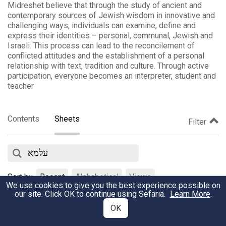
Midreshet believe that through the study of ancient and
contemporary sources of Jewish wisdom in innovative and
challenging ways, individuals can examine, define and
express their identities – personal, communal, Jewish and
Israeli. This process can lead to the reconcilement of
conflicted attitudes and the establishment of a personal
relationship with text, tradition and culture. Through active
participation, everyone becomes an interpreter, student and
teacher
Contents
Sheets
Filter
Sort by
Recent
Alphabetical
Views
We use cookies to give you the best experience possible on
our site. Click OK to continue using Sefaria.
Learn More
.
יחידים
OK
February 9, 2020
•
Views
אתר מדרשת
•
4332