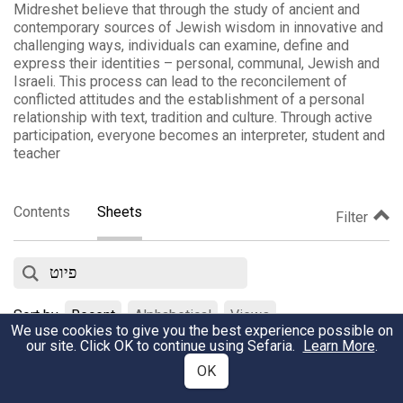
Midreshet believe that through the study of ancient and
contemporary sources of Jewish wisdom in innovative and
challenging ways, individuals can examine, define and
express their identities – personal, communal, Jewish and
Israeli. This process can lead to the reconcilement of
conflicted attitudes and the establishment of a personal
relationship with text, tradition and culture. Through active
participation, everyone becomes an interpreter, student and
teacher
Contents
Sheets
Filter
Sort by
Recent
Alphabetical
Views
We use cookies to give you the best experience possible on
our site. Click OK to continue using Sefaria.
Learn More
.
עת שערי רצון להיפתח
OK
February 9, 2020
•
Views
אתר מדרשת
•
9236