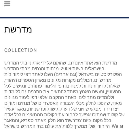
מדרשת
COLLECTION
מדרשת הוא אתר אינטרנט שהוקם על ידי ארגוני בתי המדרש
הישראלים בשנת 2008. מנחות ומנחים מבתי המדרש
הפלורליסטיים בישראל (וגם אחרים) העלו לאתר דפי לימוד בית
מדרשיים, הכוללים מקורות מגוונים מארון הספרים היהודי,
שאלות לדיון והנחיות למנחים. דפי הלימוד פתוחים ונגישים לכל
המעוניין, ונעשה מאמץ מיוחד להתאים את התכנים גם ללומדות
וללומדים מתחילים. באתר התקבצו אלפי דפי לימוד מגוונים
מאוד, שהפכו לחלק מכלי העבודה האפשריים של מנחים ומורים
ויצרו יחד מפגש שוויוני של דעות, גישות ופרשנויות, מאגר עשיר
של קולות שמתוכו אפשר לבחור את הקולות המתאימים לכל אדם
בכל מקום. כיום 'מדרשת' הוא חלק מאתר ספריא, והמאגר
הייחודי שלו ממשיך ללוות את עולם בתי המדרש בישראל. We at