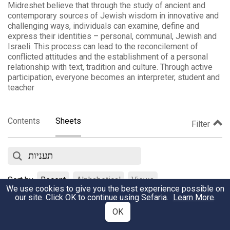
Midreshet believe that through the study of ancient and
contemporary sources of Jewish wisdom in innovative and
challenging ways, individuals can examine, define and
express their identities – personal, communal, Jewish and
Israeli. This process can lead to the reconcilement of
conflicted attitudes and the establishment of a personal
relationship with text, tradition and culture. Through active
participation, everyone becomes an interpreter, student and
teacher
Contents
Sheets
Filter
Sort by
Recent
Alphabetical
Views
We use cookies to give you the best experience possible on
our site. Click OK to continue using Sefaria.
Learn More
.
תהלים מד-מח: 'אלוהים, קשה לפעמים לתפוס ולעכל מה שהברואים
OK
בצלמך מעוללים'