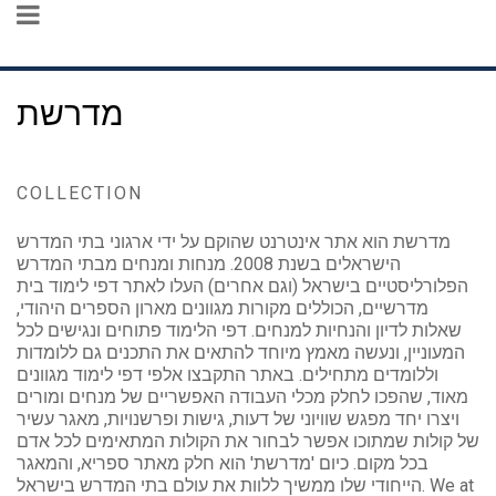
מדרשת
COLLECTION
מדרשת הוא אתר אינטרנט שהוקם על ידי ארגוני בתי המדרש
הישראלים בשנת 2008. מנחות ומנחים מבתי המדרש
הפלורליסטיים בישראל (וגם אחרים) העלו לאתר דפי לימוד בית
מדרשיים, הכוללים מקורות מגוונים מארון הספרים היהודי,
שאלות לדיון והנחיות למנחים. דפי הלימוד פתוחים ונגישים לכל
המעוניין, ונעשה מאמץ מיוחד להתאים את התכנים גם ללומדות
וללומדים מתחילים. באתר התקבצו אלפי דפי לימוד מגוונים
מאוד, שהפכו לחלק מכלי העבודה האפשריים של מנחים ומורים
ויצרו יחד מפגש שוויוני של דעות, גישות ופרשנויות, מאגר עשיר
של קולות שמתוכו אפשר לבחור את הקולות המתאימים לכל אדם
בכל מקום. כיום 'מדרשת' הוא חלק מאתר ספריא, והמאגר
הייחודי שלו ממשיך ללוות את עולם בתי המדרש בישראל. We at