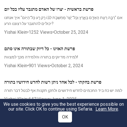
פרשת בראשית - יצרו של האדם מתגבר עליו בכל יום
אם "רַבָּ֛ה רָעַ֥ת הָאָדָ֖ם בָּאָ֑רֶץ וְכׇל־יֵ֙צֶר֙ מַחְשְׁבֹ֣ת לִבּ֔וֹ רַ֥ק רַ֖ע כׇּל־הַיּֽוֹם" איך אנחנו
יכולים להתגבר על רצוננו הרע?
Yishai Klein
•
1252
Views
•
October 25, 2024
פרשת האזינו - כל דיוק שבתורה אינו סתם
למידה מדיוקים בתורה והלמידה מכך למצוות!
Yishai Klein
•
901
Views
•
October 2, 2024
פרשת בחקתי - לכל אחד ניתן רשות לחדש חידושיו בתורה
למה יש כח ביד החכמים לחדש חידושים ולתקן תקנות אף לבטל דבר תורה
Yishai Klein
•
647
Views
•
June 1, 2025
We use cookies to give you the best experience possible on
our site. Click OK to continue using Sefaria.
Learn More
.
פרשת בהר - אמונה ואדמת ארץ ישראל
OK
משמעות מצוות "וְשָׁבְתָ֣ה הָאָ֔רֶץ שַׁבָּ֖ת לַה׳"