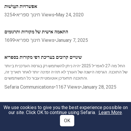
אפשרויות הנְּגִישׁוּת
May 24, 2020
•
Views
חינוך ספריא
•
3254
התאמה אישית של מקורות ותרגומים
January 7, 2025
•
Views
חינוך ספריא
•
1699
שינויים קרובים בעריכת דפי מקורות בספריא
החל מה-27 לאפריל 2025 יהיה ניתן להשתמש רק בגרסה העדכנית ביותר
של התוכנה. הגרסה הישנה של העורך לא תהיה זמינה יותר לאחר תאריך זה,
והתוכנה תתעדכן אוטומטית עבור כל המשתמשים.
Sefaria Communications
•
1167
Views
•
January 28, 2025
איך יוצרים דף מקורות בעורך החדש של ספריא?
We use cookies to give you the best experience possible on
our site. Click OK to continue using Sefaria.
Learn More
.
הדרכת וידאו והסברים כיצד עורכים דף מקורות בעורך החדש של ספריא
OK
April 12, 2022
•
Views
חינוך ספריא
•
6212