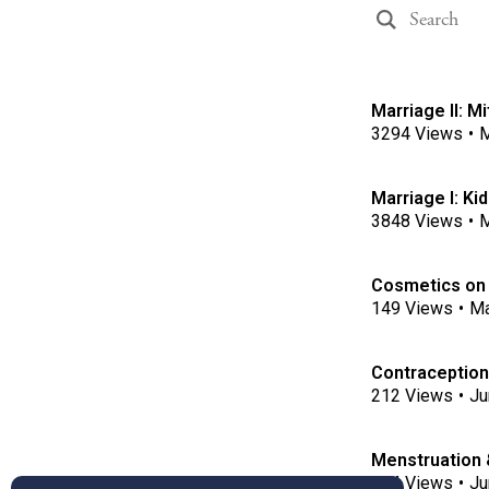
3294
Views
•
M
3848
Views
•
M
149
Views
•
Ma
Contraception
212
Views
•
Ju
324
Views
•
Ju