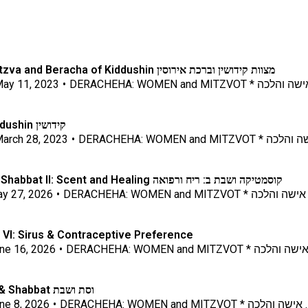
מצוות קידושין וברכת אירוסין Marriage II: Mitzva and Beracha of Kiddushin
ay 11, 2023
•
DERACHEHA: WOMEN and MITZVOT
Marriage I: Kiddushin קידושין
arch 28, 2023
•
DERACHEHA: WOMEN and MI
Cosmetics on Shabbat II: Scent and Healing קוסמטיקה ושבת ב: ריח ורפואה
y 27, 2026
•
DERACHEHA: WOMEN and MITZVOT * 
 VI: Sirus & Contraceptive Preference
ne 16, 2026
•
DERACHEHA: WOMEN and MITZVOT *
Menstruation & Shabbat וסת ושבת
ne 8, 2026
•
DERACHEHA: WOMEN and MITZVOT * כה