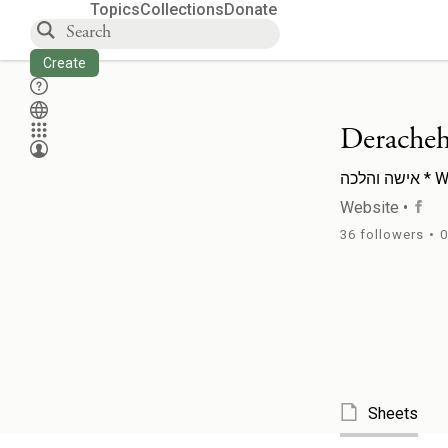
Topics
Collections
Donate
Create
Deracheh
והלכה
Website
•
36
followers
•
0
Sheets