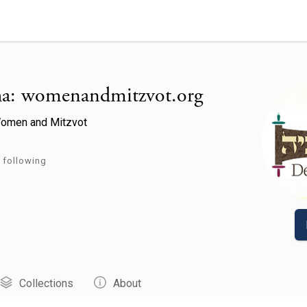
a: womenandmitzvot.org
אישה  * Women and Mitzvot
following
Collections
About