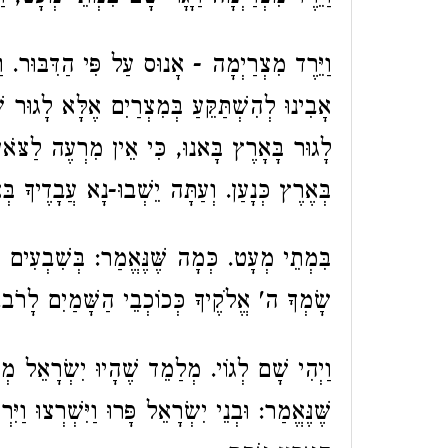
וַיֵּרֶד מִצְרַיְמָה - אָנוּס עַל פִּי הַדִּבּוּר. ו
אָבִינוּ לְהִשְׁתַּקֵּעַ בְּמִצְרַיִם אֶלָּא לָגוּר,
לָגוּר בָּאָרֶץ בָּאנוּ, כִּי אֵין מִרְעֶה לַצֹּא
בְּאֶרֶץ כְּנָעַן. וְעַתָּה יֵשְׁבוּ-נָא עֲבָדֶיךָ בְ.
בִּמְתֵי מְעָט. כְּמָה שֶּׁנֶּאֱמַר: בְּשִׁבְעִים נ
שָׂמְךָ ה' אֱלֹקֶיךָ כְּכוֹכְבֵי הַשָּׁמַיִם לָרֹב.
וַיְהִי שָׁם לְגוֹי. מְלַמֵד שֶׁהָיוּ יִשְׂרָאֵל מְ
שֶּׁנֶּאֱמַר: וּבְנֵי יִשְׂרָאֵל פָּרוּ וַיִּשְׁרְצוּ וַיִ