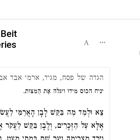
Beit
ries
הגדה של פסח, מגיד, ארמי אבד אבי
יניח הכוס מידו ויגלה אֶת הַמצות.
צֵא וּלְמַד מַה בִּקֵּשׁ לָבָן הָאֲרַמִּי לַעֲשׂוֹ
אֶלָּא עַל הַזְּכָרִים, וְלָבָן בִּקֵּשׁ לַעֲקֹר ,
וַיֵּרֶד מִצְרַיְמָה וַיָּגָר שָׁם בִּמְתֵי מְעָט, .