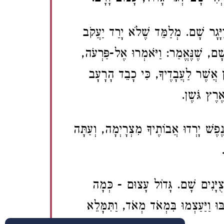
ַיָּגָר שָׁם. מְלַמֵּד שֶׁלֹא יָרַד יַעֲקֹב
 שָׁם, שֶׁנֶּאֱמַר: וַיֹּאמְרוּ אֶל-פַּרְעֹה
ן אֲשֶׁר לַעֲבָדֶיךָ, כִּי כָבֵד הָרָעָב
ּאֶרֶץ גֹּשֶן
ֶפֶשׁ יָרְדוּ אֲבוֹתֶיךָ מִצְרָיְמָה, וְעַתָּה
צֻיָּנִים שָׁם. גָּדוֹל עָצוּם - כְּמָה
ּרְבּוּ וַיַּעַצְמוּ בִּמְאֹד מְאֹד, וַתִּמָּלֵא