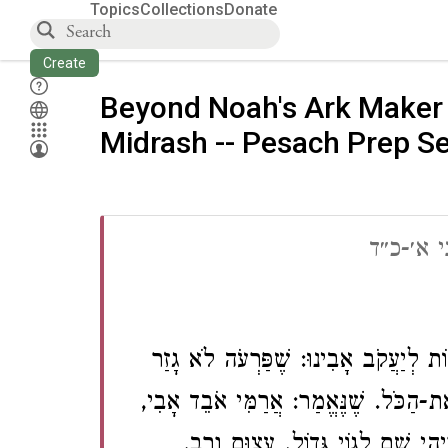
Topics
Collections
Donate
Create
Beyond Noah's Ark Maker 
Midrash -- Pesach Prep Se
 א׳-כ״ד
ת לְיַעֲקֹב אָבִינוּ: שֶׁפַּרְעֹה לֹא גָזַר
אֶת-הַכֹּל. שֶׁנֶּאֱמַר: אֲרַמִּי אֹבֵד אָבִי
וַיְהִי שָׁם לְגוֹי גָּדוֹל, עָצוּם וָרָב