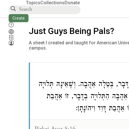
Topics
Collections
Donate
Create
Just Guys Being Pals?
A sheet I created and taught for American Un
campus.
בָר, בְּטֵלָה אַהֲבָה. וְשֶׁאֵינָהּ תְּלוּיָה
אַהֲבָה הַתְּלוּיָה בְדָבָר, זוֹ אַהֲבַת
וֹ אַהֲבַת דָּוִד וִיהוֹנָתָן