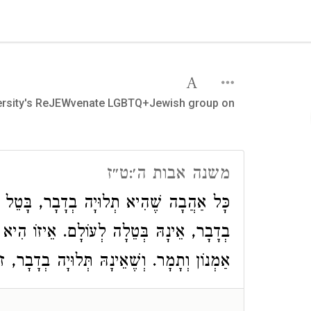
iversity's ReJEWvenate LGBTQ+Jewish group on
משנה אבות ה׳:ט״ז
כָּל אַהֲבָה שֶׁהִיא תְלוּיָה בְדָבָר, בָּטֵל דָּ
בְדָבָר, אֵינָהּ בְּטֵלָה לְעוֹלָם. אֵיזוֹ הִיא 
אַמְנוֹן וְתָמָר. וְשֶׁאֵינָהּ תְּלוּיָה בְדָבָר, ז: