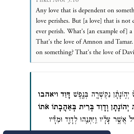
Pirkei Avot 5:16
Any love that is dependent on someth
love perishes. But [a love] that is n
ever perish. What's [an example of] a
That's the love of Amnon and Tamar. 
on something? That's the love of Dav
֙ יְה֣וֹנָתָ֔ן נִקְשְׁרָ֖ה בְּנֶ֣פֶשׁ
דָּוִ֑ד ויאהבו
֧ת
יְהוֹנָתָ֛ן וְדָוִ֖ד בְּרִ֑ית בְּאַהֲבָת֥וֹ אֹת֖וֹ
֙ אֲשֶׁ֣ר עָלָ֔יו וַֽיִּתְּנֵ֖הוּ לְדָוִ֑ד וּמַדָּ֕יו