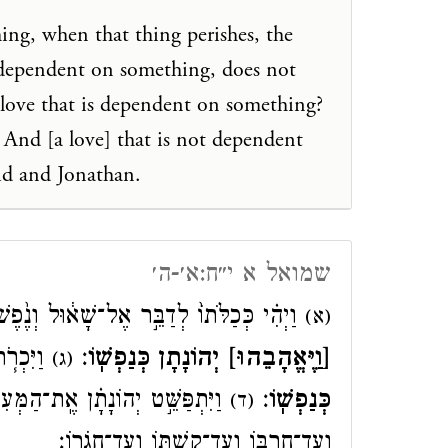
ing, when that thing perishes, the
ot dependent on something, does not
 love that is dependent on something?
And [a love] that is not dependent
id and Jonathan.
שמואל א י״ח:א׳-ה׳
וַיְהִ֗י כְּכַלֹּתוֹ֙ לְדַבֵּ֣ר אֶל־שָׁא֔וּל וְנֶ֙פֶשׁ
(א)
[וַיֶּאֱהָבֵ֥הוּ] יְהוֹנָתָ֖ן כְּנַפְשֽׁוֹ
׃
וַיִּכְרֹ
(ג)
כְּנַפְשֽׁוֹ
׃
וַיִּתְפַּשֵּׁ֣ט יְהוֹנָתָ֗ן אֶֽת־הַמְּעִיל
(ד)
וְעַד־חַרְבּ֥וֹ וְעַד־קַשְׁתּ֖וֹ וְעַד־חֲגֹרֽוֹ׃