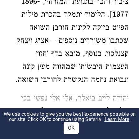
ציבור וחבר בתנועת 'המזרחי', 1896-
1977]. הלימוד יתמקד בהכרת מילות
הפיוט בזיקה לקינות חורבן השואה
שכתבו משוררים נוספים – אצ"ג ויצחק
קצנלסון. בנוסף, מובא בדף 'חזון
העצמות היבשות' שמהווה מעין קינה
ונבואת נחמה הנקשרת לחורבן השואה.
יהודה לייב ביאלר, אלי אלי נפשי בכי
אֱלִי אֱלִי נַפְשִׁי בְּכִי / יהודה לייב
We use cookies to give you the best experience possible on
our site. Click OK to continue using Sefaria.
Learn More
.
ביאלר, ורשה 1945
OK