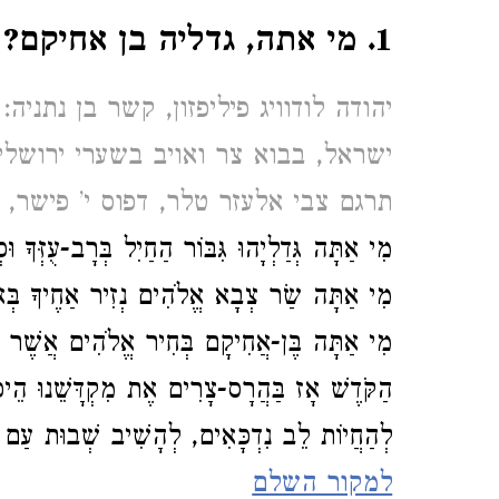
1. מי אתה, גדליה בן אחיקם?
יהודה לודוויג פיליפזון, קשר בן נתניה
ישראל, בבוא צר ואויב בשערי ירושלי
תרגם צבי אלעזר טלר, דפוס י’ פישר,
מִי אַתָּה גְּדַלְיָהוּ גִּבּוֹר הַחַיִל בְּרָב-עֻזְּךָ וּכ
מִי אַתָּה שַׂר צְבָא אֱלֹהִים נְזִיר אַחֶיךָ בְּאֹ
מִי אַתָּה בֶּן-אֲחִיקָם בְּחִיר אֱלֹהִים אֲשֶׁר כּ
הַקֹּדֶשׁ אָז בַּהֲרָס-צָרִים אֶת מִקְדָּשֵׁנוּ הֵיכַל
לְהַחֲיוֹת לֵב נִדְכָּאִים, לְהָשִׁיב שְׁבוּת עַם 
למקור השלם