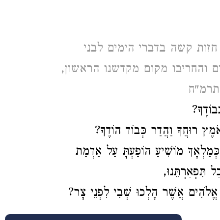
: חזות קשה בדברי הימים לבני
ם והחריבו מקום מקדשנו הראשון,
 תרמ"ח
ְבוֹדֶךָ?
מֶץ רוּחֲךָ וַהֲדַר כְּבוֹד הוֹדֶךָ?
ְמַלְאָךְ מוֹשִׁיעַ הוֹפַעְתָּ עַל אַדְמַת
 תִּפְאַרְתֵּנוּ,
אֱלֹהִים אֲשֶׁר הָלְכוּ שְׁבִי לִפְנֵי צָר?