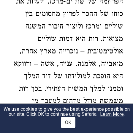
הפריזמה של שוליים-מרכז, ולגלות את
כוחו של החסד לפרוץ מחסומים בין
שוליים ומרכז וליצור חיבור המשנה
מציאות. רות היא דמות שוליים
אולטימטיבית – נוכרייה מארץ אחרת,
מואבייה, אלמנה, ענייה, אשה – ודווקא
היא הופכת למולידתו של דוד המלך
וממנו למלך המשיח העתידי. בכך רות
משמשת מודל מדהים למעבר מן
We use cookies to give you the best experience possible on
השוליים למרכז הממסד היהודי וההוויה
our site. Click OK to continue using Sefaria.
Learn More
.
OK
היהודית העתידית. נפתח בהגדרות המרכז