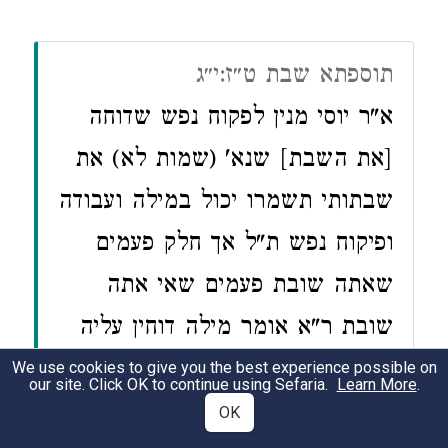
תוספתא שבת ט״ז:י״ג
א"ר יוסי מנין לפקוח נפש שדוחה
[את השבת] שנא' (שמות לא) את
שבתותי תשמרו יכול במילה ועבודה
ופיקוח נפש ת"ל אך חלק פעמים
שאתה שובת פעמים שאי אתה
שובת ר"א אומר מילה דוחין עליה
השבת מפני מה מפני שחייבין עליה
We use cookies to give you the best experience possible on
our site. Click OK to continue using Sefaria.
Learn More
.
כרת לאחר זמן והרי דברים ק"ו ומה
OK