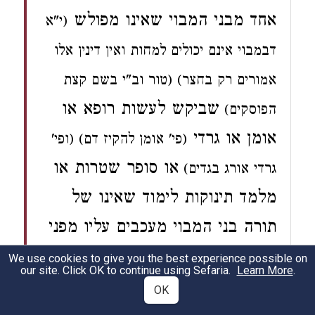
אחד מבני המבוי
שאינו
מפולש
(י"א
דבמבוי אינם יכולים למחות ואין דינין אלו
אמורים רק בחצר) (טור וב"י בשם קצת
שביקש לעשות
רופא או
הפוסקים)
אומן או גרדי
(פי' אומן להקיז דם) (ופי'
או
סופר
שטרות או
גרדי אורג בגדים)
מלמד תינוקות
לימוד שאינו של
תורה בני המבוי מעכבים עליו
מפני
שמרבה עליהם הנכנסים והיוצאים
We use cookies to give you the best experience possible on
our site. Click OK to continue using Sefaria.
Learn More
.
ואפילו נתרצו לו כולם
חוץ מאחד
OK