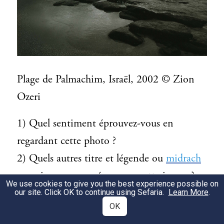
Plage de Palmachim, Israël, 2002 © Zion
Ozeri
1) Quel sentiment éprouvez-vous en
regardant cette photo ?
2) Quels autres titre et légende ou
midrach
pourriez-vous suggérer pour cette image ?
We use cookies to give you the best experience possible on
3) Le texte ci-dessous change-t-il votre
our site. Click OK to continue using Sefaria.
Learn More
.
OK
perception de cette image ? De quelle