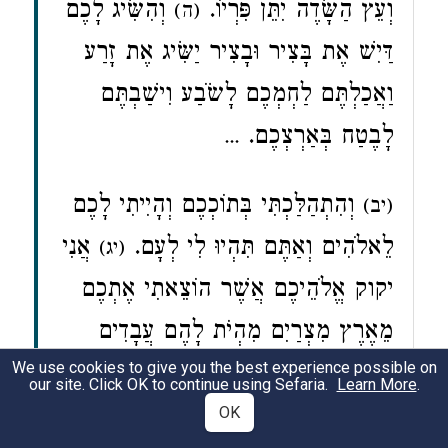
וְעֵץ הַשָּׂדֶה יִתֵּן פִּרְיוֹ.
וְהִשִּׂיג לָכֶם
(ה)
דַּיִשׁ אֶת בָּצִיר וּבָצִיר יַשִּׂיג אֶת זָרַע
וַאֲכַלְתֶּם לַחְמְכֶם לָשֹׂבַע וִישַׁבְתֶּם
לָבֶטַח בְּאַרְצְכֶם.
...
וְהִתְהַלַּכְתִּי בְּתוֹכְכֶם וְהָיִיתִי לָכֶם
(יב)
לֵאלֹהִים וְאַתֶּם תִּהְיוּ לִי לְעָם.
אֲנִי
(יג)
יקוק אֱלֹהֵיכֶם אֲשֶׁר הוֹצֵאתִי אֶתְכֶם
מֵאֶרֶץ מִצְרַיִם מִהְיֹת לָהֶם עֲבָדִים
We use cookies to give you the best experience possible on
וָאֶשְׁבֹּר מֹטֹת עֻלְּכֶם וָאוֹלֵךְ אֶתְכֶם
our site. Click OK to continue using Sefaria.
Learn More
.
.
ת
קוֹמְמִיּוּ
OK