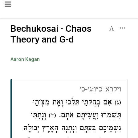
Bechukosai - Chaos
Theory and G-d
Aaron Kagan
ויקרא כ״ו:ג׳-כ׳
אִ
ם בְּחֻקֹּתַי תֵּלֵכוּ וְאֶת מִצְו‍ֹתַי
(ג)
תִּשְׁמְרוּ וַעֲשִׂיתֶם אֹתָם.
וְנָתַתִּי
(ד)
גִשְׁמֵיכֶם בְּעִתָּם וְנָתְנָה הָאָרֶץ יְבוּלָהּ