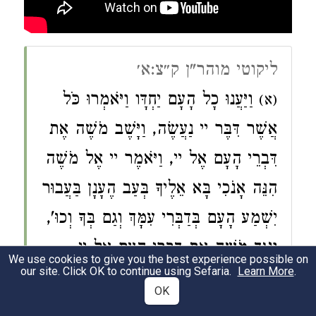
ליקוטי מוהר"ן ק״צ:א׳
וַיַּעֲנוּ כָל הָעָם יַחְדָּו וַיֹּאמְרוּ כֹּל
(א)
אֲשֶׁר דִּבֶּר יי נַעֲשֶׂה, וַיָּשֶׁב מֹשֶׁה אֶת
דִּבְרֵי הָעָם אֶל יי, וַיֹּאמֶר יי אֶל מֹשֶׁה
הִנֵּה אָנֹכִי בָּא אֵלֶיךָ בְּעַב הֶעָנָן בַּעֲבוּר
יִשְׁמַע הָעָם בְּדַבְּרִי עִמָּךְ וְגַם בְּךָ וְכוּ',
וַיַּגֵּד מֹשֶׁה אֶת דִּבְרֵי הָעָם אֶל יי
We use cookies to give you the best experience possible on
our site. Click OK to continue using Sefaria.
Learn More
.
(שמות יט). וְהוּא תָּמוּהַּ וְנִפְלָא מְאֹד,
OK
כִּי מַה הֵם דִּבְרֵי הָעָם שֵׁנִית,