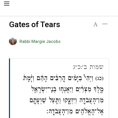
Gates of Tears
Rabbi Margie Jacobs
שמות ב׳:כ״ג
וַיְהִי֩ בַיָּמִ֨ים הָֽרַבִּ֜ים הָהֵ֗ם וַיָּ֙מָת֙
(כג)
מֶ֣לֶךְ מִצְרַ֔יִם וַיֵּאָנְח֧וּ בְנֵֽי־יִשְׂרָאֵ֛ל
מִן־הָעֲבֹדָ֖ה וַיִּזְעָ֑קוּ וַתַּ֧עַל שַׁוְעָתָ֛ם
אֶל־הָאֱלֹהִ֖ים מִן־הָעֲבֹדָֽה׃