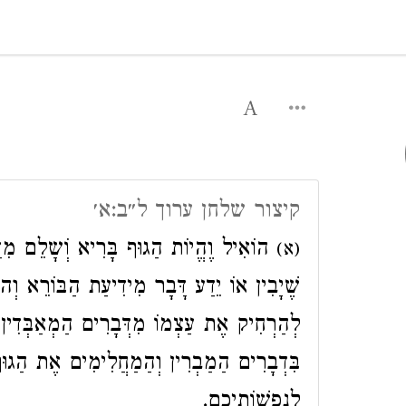
קיצור שלחן ערוך ל״ב:א׳
הוֹאִיל וֶהֱיוֹת הַגוּף בָּרִיא וְֹשָלֵם מִד
(א)
שֶׁיָבִין אוֹ יֵדַע דָּבָר מִידִיעַת הַבּוֹרֵא וְה
לְהַרְחִיק אֶת עַצְמוֹ מִדְּבָרִים הַמְאַבְּדִין
בִּדְבָרִים הַמַבְרִין וְהַמַחֲלִימִים אֶת הַגוּ
לְנַפְשׁוֹתֵיכֶם.