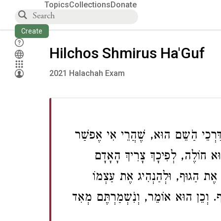
Topics
Collections
Donate
Create
Hilchos Shmirus Ha'Guf
2021 Halachah Exam
ַּרְכֵי הַֹשֵם הוּא, שֶׁהֲרֵי אִי אֶפשַׁר
וּא חוֹלֶה, לְפִיכָךְ צָרִיךְ הָאָדָם
 אֶת הַגוּף, וּלְהַנְהִיג אֶת עַצְמוֹ
ף. וְכֵן הוּא אוֹמֵר, וְנִֹשְמַרְתֶּם מְאִד