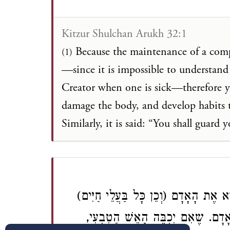
Kitzur Shulchan Arukh 32:1
Because the maintenance of a comp
(1)
—since it is impossible to understan
Creator when one is sick—therefore 
damage the body, and develop habits t
Similarly, it is said: “You shall guard 
רָא אֶת הָאָדָם (וְכֵן כָּל בַּעֲלֵי חַיִּים
הָאָדָם. שֶאִם יִכְבֶּה הָאֵשׁ הַטִבְעִי