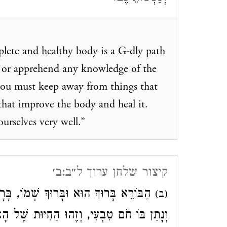
lete and healthy body is a G-dly path
d or apprehend any knowledge of the
you must keep away from things that
hat improve the body and heal it.
yourselves very well.”
קיצור שלחן ערוך ל״ב:ב׳
הַבּוֹרֵא בָּרוּךְ הוּא וּבָּרוּךְ שְׁמוֹ, בָּ)
(ב)
וְנָתַן בּוֹ חֹם טִבְעִי, וְזֶהוּ הַחִיוּת שֶׁל ,