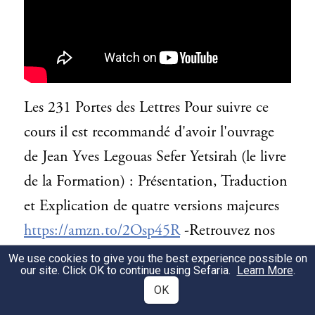
Les 231 Portes des Lettres Pour suivre ce
cours il est recommandé d'avoir l'ouvrage
de Jean Yves Legouas Sefer Yetsirah (le livre
de la Formation) : Présentation, Traduction
et Explication de quatre versions majeures
https://amzn.to/2Osp45R​
-Retrouvez nos
livres en version bilingue avec traduction
We use cookies to give you the best experience possible on
our site. Click OK to continue using Sefaria.
Learn More
.
en français et commentaires sur notre
OK
boutique Amazon
http://amzn.to/2ifFoCJ​
-