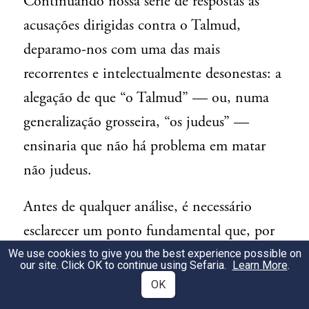
Continuando nossa série de respostas às
acusações dirigidas contra o Talmud,
deparamo-nos com uma das mais
recorrentes e intelectualmente desonestas: a
alegação de que “o Talmud” — ou, numa
generalização grosseira, “os judeus” —
ensinaria que não há problema em matar
não judeus.
Antes de qualquer análise, é necessário
esclarecer um ponto fundamental que, por
si só, já revela o nível dessas acusações:
o
We use cookies to give you the best experience possible on
our site. Click OK to continue using Sefaria.
Learn More
.
texto frequentemente citado nem sequer é
OK
do Talmud
.