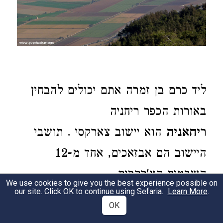
ליד כרם בן זמרה אתם יכולים להבחין
באורות הכפר ריחניה
ר
יחאניה
הוא יישוב צארקסי . תושבי
היישוב הם אבזאכים, אחד מ-12
השבטים הצ'רקסים.
We use cookies to give you the best experience possible on
our site. Click OK to continue using Sefaria.
Learn More
.
לצרקסים יש היסטוריה מפוארת והיתה
OK
להם ממלכה עצמאית בקווקז כבר