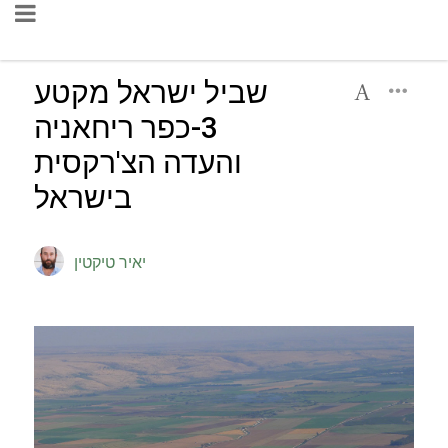
שביל ישראל מקטע
3-כפר ריחאניה
והעדה הצ'רקסית
בישראל
יאיר טיקטין