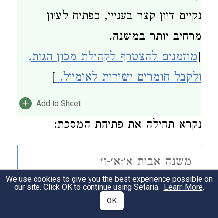
נקיים דיון קצר בעניין, כפתיח לעיון
מרחיב יותר במשנה.
[
מוזמנים להצטרף לקהילת מכון הגות,
ולקבל חומרים ישירות לאימייל.
]
+
Add to Sheet
נקרא תחילה את פתיחת המסכת:
משנה אבות א׳:א׳-ו׳
We use cookies to give you the best experience possible on
משֶׁה קִבֵּל תּוֹרָה מִסִּינַי, וּמְסָרָהּ
(א)
our site. Click OK to continue using Sefaria.
Learn More
.
לִיהוֹשֻׁעַ, וִיהוֹשֻׁעַ לִזְקֵנִים, וּזְקֵנִים
OK