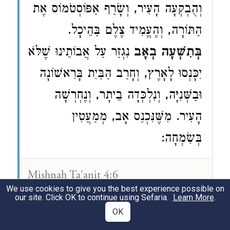
וְהֻבְקְעָה הָעִיר, וְשָׂרַף אַפּוֹסְטֹמוֹס אֶת
הַתּוֹרָה, וְהֶעֱמִיד צֶלֶם בַּהֵיכָל.
בְּתִשְׁעָה בְאָב
נִגְזַר עַל אֲבוֹתֵינוּ שֶׁלֹּא
יִכָּנְסוּ לָאָרֶץ, וְחָרַב הַבַּיִת בָּרִאשׁוֹנָה
וּבַשְּׁנִיָּה, וְנִלְכְּדָה בֵיתָר, וְנֶחְרְשָׁה
הָעִיר. מִשֶּׁנִּכְנַס אָב, מְמַעֲטִין
בְּשִׂמְחָה:
Mishnah Ta'anit 4:6
We use cookies to give you the best experience possible on
The mishna discusses the five major
(6)
our site. Click OK to continue using Sefaria.
Learn More
.
communal fast days.
Five
calamitous
OK
matters occurred to our forefathers on