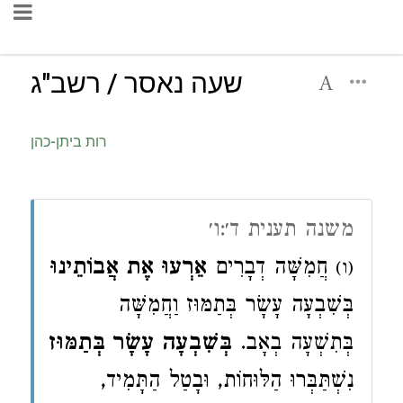
שעה נאסר / רשב"ג
רות ביתן-כהן
משנה תענית ד׳:ו׳
חֲמִשָּׁה דְבָרִים
אֵרְעוּ אֶת אֲבוֹתֵינוּ
(ו)
בְּשִׁבְעָה עָשָׂר בְּתַמּוּז וַחֲמִשָּׁה
בְּתִשְׁעָה בְאָב.
בְּשִׁבְעָה עָשָׂר בְּתַמּוּז
נִשְׁתַּבְּרוּ הַלּוּחוֹת, וּבָטַל הַתָּמִיד,