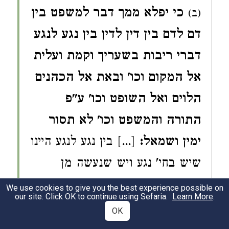
כי יפלא ממך דבר למשפט בין
(ב)
דם לדם בין דין לדין בין נגע לנגע
דברי ריבות בשעריך וקמת ועלית
אל המקום וכו' ובאת אל הכהנים
הלוים ואל השופט וכו' ע"פ
התורה והמשפט וכו' לא תסור
ימין ושמאל:
[...]
בין נגע לנגע היינו
שיש בחי' נגע ויש שנעשה מן
אותיות נגע צירוף ענג ואף שהוא ג"כ
We use cookies to give you the best experience possible on
our site. Click OK to continue using Sefaria.
Learn More
.
אותיות נגע הכל היא לפי צירוף
OK
האותיות כידוע ועל הכל דנים כך