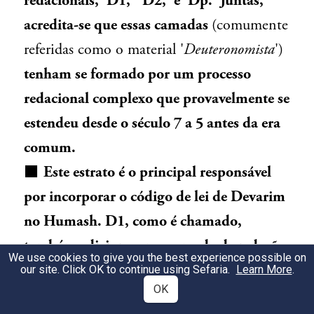
redacionais, 'D1,' 'D2,' e 'Dp.' Juntas,
acredita-se que essas camadas
(comumente
referidas como o material '
Deuteronomista
')
tenham se formado por um processo
redacional complexo que provavelmente se
estendeu desde o século 7 a 5 antes da era
comum.
⬛
Este estrato é o principal responsável
por incorporar o código de lei de Devarim
no Humash. D1, como é chamado,
também adiciona uma camada de redação
We use cookies to give you the best experience possible on
relacionada à teodiceia nos livros de
our site. Click OK to continue using Sefaria.
Learn More
.
OK
Iehoshua-Melahim. D1 aparece aqui em