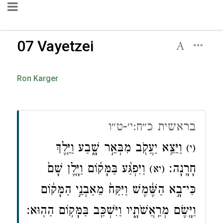
07 Vayetzei
Ron Karger
בראשית כ״ח:י׳-ט״ו
וַיֵּצֵ֥א יַעֲקֹ֖ב מִבְּאֵ֣ר שָׁ֑בַע וַיֵּ֖לֶךְ
(י)
חָרָֽנָה׃
וַיִּפְגַּ֨ע בַּמָּק֜וֹם וַיָּ֤לֶן שָׁם֙
(יא)
כִּי־בָ֣א הַשֶּׁ֔מֶשׁ וַיִּקַּח֙ מֵאַבְנֵ֣י הַמָּק֔וֹם
וַיָּ֖שֶׂם מְרַֽאֲשֹׁתָ֑יו וַיִּשְׁכַּ֖ב בַּמָּק֥וֹם הַהֽוּא׃