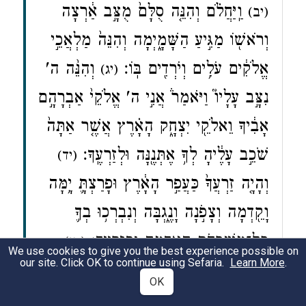
וַֽיַּחֲלֹ֗ם וְהִנֵּ֤ה סֻלָּם֙ מֻצָּ֣ב אַ֔רְצָה
(יב)
וְרֹאשׁ֖וֹ מַגִּ֣יעַ הַשָּׁמָ֑יְמָה וְהִנֵּה֙ מַלְאֲכֵ֣י
אֱלֹקִ֔ים עֹלִ֥ים וְיֹרְדִ֖ים בּֽוֹ׃
וְהִנֵּ֨ה ה'
(יג)
נִצָּ֣ב עָלָיו֮ וַיֹּאמַר֒ אֲנִ֣י ה' אֱלֹקֵי֙ אַבְרָהָ֣ם
אָבִ֔יךָ וֵאלֹקֵ֖י יִצְחָ֑ק הָאָ֗רֶץ אֲשֶׁ֤ר אַתָּה֙
שֹׁכֵ֣ב עָלֶ֔יהָ לְךָ֥ אֶתְּנֶ֖נָּה וּלְזַרְעֶֽךָ׃
(יד)
וְהָיָ֤ה זַרְעֲךָ֙ כַּעֲפַ֣ר הָאָ֔רֶץ וּפָרַצְתָּ֛ יָ֥מָּה
וָקֵ֖דְמָה וְצָפֹ֣נָה וָנֶ֑גְבָּה וְנִבְרְכ֥וּ בְךָ֛
כׇּל־מִשְׁפְּחֹ֥ת הָאֲדָמָ֖ה וּבְזַרְעֶֽךָ׃
(טו)
We use cookies to give you the best experience possible on
our site. Click OK to continue using Sefaria.
Learn More
.
וְהִנֵּ֨ה אָנֹכִ֜י עִמָּ֗ךְ וּשְׁמַרְתִּ֙יךָ֙ בְּכֹ֣ל
OK
אֲשֶׁר־תֵּלֵ֔ךְ וַהֲשִׁ֣בֹתִ֔יךָ אֶל־הָאֲדָמָ֖ה