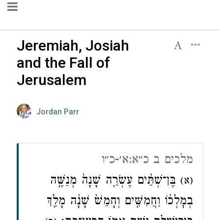
Jeremiah, Josiah
and the Fall of
Jerusalem
Jordan Parr
מלכים ב כ״א:א׳-כ״ו
בֶּן־שְׁתֵּ֨ים עֶשְׂרֵ֤ה שָׁנָה֙ מְנַשֶּׁ֣ה
(א)
בְמׇלְכ֔וֹ וַחֲמִשִּׁ֤ים וְחָמֵשׁ֙ שָׁנָ֔ה מָלַ֖ךְ