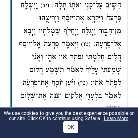
הֵשִׁ֥יב עַל־כַּנִּ֖י וְאֹת֥וֹ תָלָֽה׃
וַיִּשְׁלַ֤ח
(יד)
פַּרְעֹה֙ וַיִּקְרָ֣א אֶת־יוֹסֵ֔ף וַיְרִיצֻ֖הוּ
מִן־הַבּ֑וֹר וַיְגַלַּח֙ וַיְחַלֵּ֣ף שִׂמְלֹתָ֔יו וַיָּבֹ֖א
אֶל־פַּרְעֹֽה׃
וַיֹּ֤אמֶר פַּרְעֹה֙ אֶל־יוֹסֵ֔ף
(טו)
חֲל֣וֹם חָלַ֔מְתִּי וּפֹתֵ֖ר אֵ֣ין אֹת֑וֹ וַאֲנִ֗י
שָׁמַ֤עְתִּי עָלֶ֙יךָ֙ לֵאמֹ֔ר תִּשְׁמַ֥ע חֲל֖וֹם
לִפְתֹּ֥ר אֹתֽוֹ׃
וַיַּ֨עַן יוֹסֵ֧ף אֶת־פַּרְעֹ֛ה
(טז)
לֵאמֹ֖ר בִּלְעָדָ֑י אֱלֹקִ֕ים יַעֲנֶ֖ה אֶת־שְׁל֥וֹם
פַּרְעֹֽה׃
We use cookies to give you the best experience possible on
our site. Click OK to continue using Sefaria.
Learn More
.
OK
Genesis 41:12-16