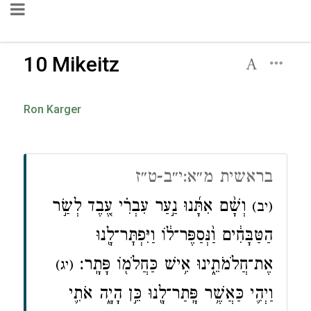
10 Mikeitz
Ron Karger
בראשית מ״א:י״ב-ט״ז
וְשָׁ֨ם אִתָּ֜נוּ נַ֣עַר עִבְרִ֗י עֶ֚בֶד לְשַׂ֣ר
(יב)
הַטַּבָּחִ֔ים וַ֨נְּסַפֶּר־ל֔וֹ וַיִּפְתׇּר־לָ֖נוּ
אֶת־חֲלֹמֹתֵ֑ינוּ אִ֥ישׁ כַּחֲלֹמ֖וֹ פָּתָֽר׃
(יג)
וַיְהִ֛י כַּאֲשֶׁ֥ר פָּֽתַר־לָ֖נוּ כֵּ֣ן הָיָ֑ה אֹתִ֛י