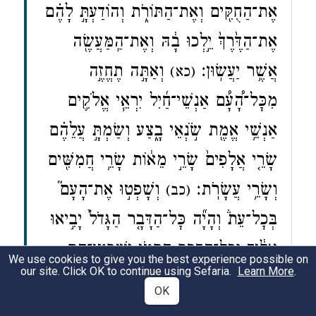
אֶת־הַחֻקִּ֖ים וְאֶת־הַתּוֹרֹ֑ת וְהוֹדַעְתָּ֣ לָהֶ֗ם
אֶת־הַדֶּ֙רֶךְ֙ יֵ֣לְכוּ בָ֔הּ וְאֶת־הַֽמַּעֲשֶׂ֖ה
אֲשֶׁ֥ר יַעֲשֽׂוּן׃
וְאַתָּ֣ה תֶחֱזֶ֣ה
(כא)
מִכׇּל־הָ֠עָ֠ם אַנְשֵׁי־חַ֜יִל יִרְאֵ֧י אֱלֹקִ֛ים
אַנְשֵׁ֥י אֱמֶ֖ת שֹׂ֣נְאֵי בָ֑צַע וְשַׂמְתָּ֣ עֲלֵהֶ֗ם
שָׂרֵ֤י אֲלָפִים֙ שָׂרֵ֣י מֵא֔וֹת שָׂרֵ֥י חֲמִשִּׁ֖ים
וְשָׂרֵ֥י עֲשָׂרֹֽת׃
וְשָׁפְט֣וּ אֶת־הָעָם֮
(כב)
בְּכׇל־עֵת֒ וְהָיָ֞ה כׇּל־הַדָּבָ֤ר הַגָּדֹל֙ יָבִ֣יאוּ
אֵלֶ֔יךָ וְכׇל־הַדָּבָ֥ר הַקָּטֹ֖ן יִשְׁפְּטוּ־הֵ֑ם
We use cookies to give you the best experience possible on
our site. Click OK to continue using Sefaria.
Learn More
.
וְהָקֵל֙ מֵֽעָלֶ֔יךָ וְנָשְׂא֖וּ אִתָּֽךְ׃
אִ֣ם
(כג)
OK
אֶת־הַדָּבָ֤ר הַזֶּה֙ תַּעֲשֶׂ֔ה וְצִוְּךָ֣ אֱלֹקִ֔ים