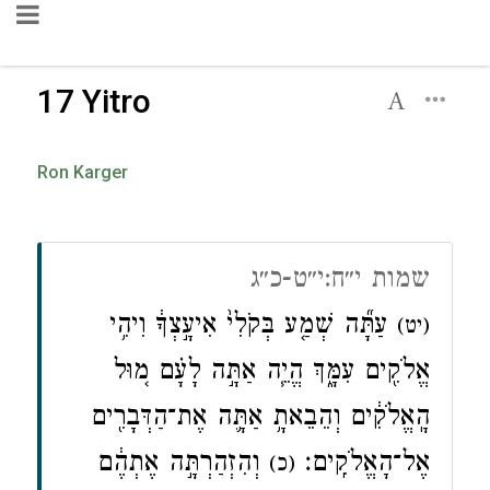
17 Yitro
Ron Karger
שמות י״ח:י״ט-כ״ג
עַתָּ֞ה שְׁמַ֤ע בְּקֹלִי֙ אִיעָ֣צְךָ֔ וִיהִ֥י
(יט)
אֱלֹקִ֖ים עִמָּ֑ךְ הֱיֵ֧ה אַתָּ֣ה לָעָ֗ם מ֚וּל
הָֽאֱלֹקִ֔ים וְהֵבֵאתָ֥ אַתָּ֛ה אֶת־הַדְּבָרִ֖ים
אֶל־הָאֱלֹקִֽים׃
וְהִזְהַרְתָּ֣ה אֶתְהֶ֔ם
(כ)