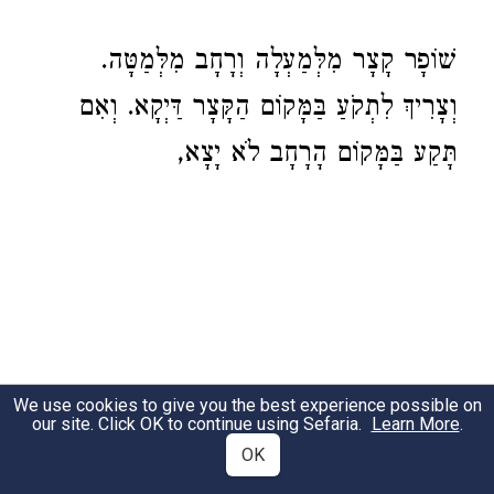
שׁוֹפָר קָצָר מִלְּמַעְלָה וְרָחָב מִלְּמַטָּה.
וְצָרִיךְ לִתְקֹעַ בַּמָּקוֹם הַקָּצָר דַּיְקָא. וְאִם
תָּקַע בַּמָּקוֹם הָרָחָב לֹא יָצָא,
…וְצָרִיךְ לִתְקֹעַ וּלְהוֹצִיא הַקּוֹל הַשּׁוֹפָר,
We use cookies to give you the best experience possible on
our site. Click OK to continue using Sefaria.
Learn More
.
שֶׁהוּא קוֹל אֱמֶת, מִמָּקוֹם הַצַּר דַּיְקָא וְאָז
OK