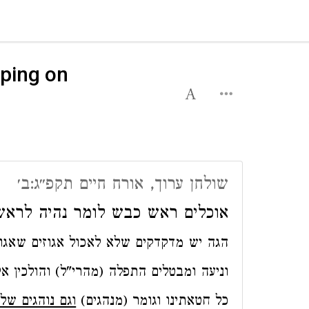
eping on
שולחן ערוך, אורח חיים תקפ״ג:ב׳
אוכלים ראש כבש לומר נהיה לראש ו
הגה יש מדקדקים שלא לאכול אגוזים שאגוז
וניעה ומבטלים התפלה (מהרי"ל) והולכין א
כל חטאתינו וגומר (מנהגים)
וגם נוהגים של