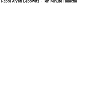
Rabbi Aryeh Lebowitz - Ten Minute Halacha