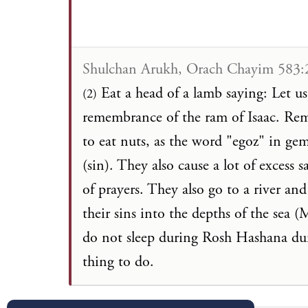
Shulchan Arukh, Orach Chayim 583:
Eat a head of a lamb saying: Let us b
(2)
remembrance of the ram of Isaac. Rem
to eat nuts, as the word "egoz" in gem
(sin). They also cause a lot of excess
of prayers. They also go to a river and
their sins into the depths of the sea 
do not sleep during Rosh Hashana duri
thing to do.