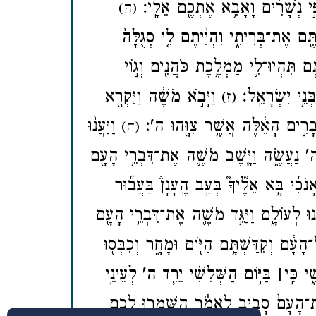
֣י נְשָׁרִ֔ים וָאָבִ֥א אֶתְכֶ֖ם אֵלָֽי׃
(ה)
ֶּ֖ם אֶת־בְּרִיתִ֑י וִהְיִ֨יתֶם לִ֤י סְגֻלָּה֙
֧ם תִּהְיוּ־לִ֛י מַמְלֶ֥כֶת כֹּהֲנִ֖ים וְג֣וֹי
נֵ֥י יִשְׂרָאֵֽל׃
וַיָּבֹ֣א מֹשֶׁ֔ה וַיִּקְרָ֖א
(ז)
בָרִ֣ים הָאֵ֔לֶּה אֲשֶׁ֥ר צִוָּ֖הוּ ה'׃
וַיַּעֲנ֨וּ
(ח)
 ה' נַעֲשֶׂ֑ה וַיָּ֧שֶׁב מֹשֶׁ֛ה אֶת־דִּבְרֵ֥י הָעָ֖ם
֜י בָּ֣א אֵלֶ֘יךָ֮ בְּעַ֣ב הֶֽעָנָן֒ בַּעֲב֞וּר
ינוּ לְעוֹלָ֑ם וַיַּגֵּ֥ד מֹשֶׁ֛ה אֶת־דִּבְרֵ֥י הָעָ֖ם
֔ם וְקִדַּשְׁתָּ֥ם הַיּ֖וֹם וּמָחָ֑ר וְכִבְּס֖וּ
֑י כִּ֣י
׀
בַּיּ֣וֹם הַשְּׁלִשִׁ֗י יֵרֵ֧ד ה' לְעֵינֵ֥י
ֶת־הָעָם֙ סָבִ֣יב לֵאמֹ֔ר הִשָּׁמְר֥וּ לָכֶ֛ם