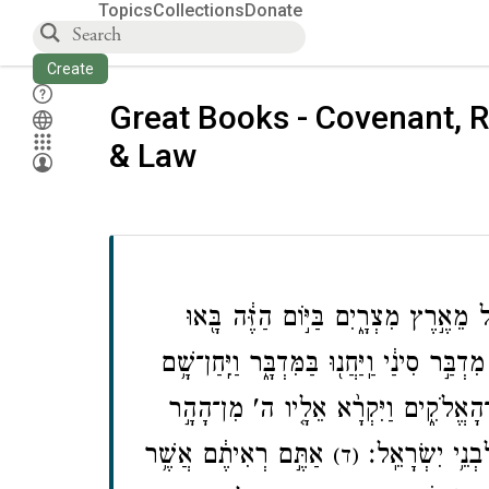
Topics
Collections
Donate
Create
Great Books - Covenant, R
& Law
ל מֵאֶ֣רֶץ מִצְרָ֑יִם בַּיּ֣וֹם הַזֶּ֔ה בָּ֖אוּ
ִדְבַּ֣ר סִינַ֔י וַֽיַּחֲנ֖וּ בַּמִּדְבָּ֑ר וַיִּֽחַן־שָׁ֥ם
אֱלֹקִ֑ים וַיִּקְרָ֨א אֵלָ֤יו ה' מִן־הָהָ֣ר
נֵ֥י יִשְׂרָאֵֽל׃
אַתֶּ֣ם רְאִיתֶ֔ם אֲשֶׁ֥ר
(ד)