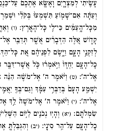
עָשִׂ֖יתִי לְמִצְרָ֑יִם וָאֶשָּׂ֤א אֶתְכֶם֙ עַל־כַּנְפֵ
וְעַתָּ֗ה אִם־שָׁמ֤וֹעַ תִּשְׁמְעוּ֙ בְּקֹלִ֔י וּשְׁמַרְת
מִכׇּל־הָ֣עַמִּ֔ים כִּי־לִ֖י כׇּל־הָאָֽרֶץ׃
וְאַתֶּ
(ו)
קָד֑וֹשׁ אֵ֚לֶּה הַדְּבָרִ֔ים אֲשֶׁ֥ר תְּדַבֵּ֖ר אֶל־בְּ
לְזִקְנֵ֣י הָעָ֑ם וַיָּ֣שֶׂם לִפְנֵיהֶ֗ם אֵ֚ת כׇּל־הַדְּ
כׇל־הָעָ֤ם יַחְדָּו֙ וַיֹּ֣אמְר֔וּ כֹּ֛ל אֲשֶׁר־דִּבֶּ֥ר
אֶל־ה'׃
וַיֹּ֨אמֶר ה' אֶל־מֹשֶׁ֗ה הִנֵּ֨ה אָנֹכִ
(ט)
יִשְׁמַ֤ע הָעָם֙ בְּדַבְּרִ֣י עִמָּ֔ךְ וְגַם־בְּךָ֖ יַאֲמִ֣
אֶל־ה'׃
וַיֹּ֨אמֶר ה' אֶל־מֹשֶׁה֙ לֵ֣ךְ אֶל־הָעָ
(י)
שִׂמְלֹתָֽם׃
וְהָי֥וּ נְכֹנִ֖ים לַיּ֣וֹם הַשְּׁלִישִׁ
(יא)
כׇל־הָעָ֖ם עַל־הַ֥ר סִינָֽי׃
וְהִגְבַּלְתָּ֤ א
(יב)