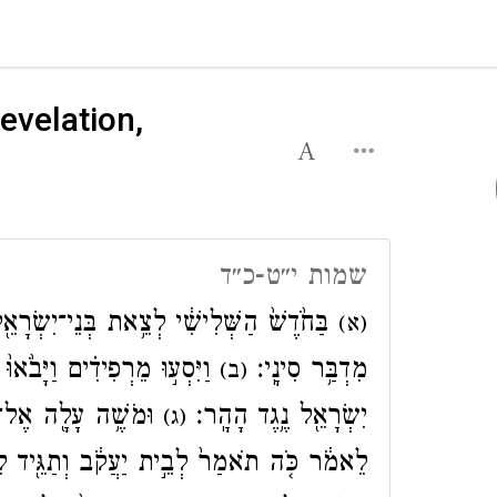
evelation,
שמות י״ט-כ״ד
בַּחֹ֙דֶשׁ֙ הַשְּׁלִישִׁ֔י לְצֵ֥את בְּנֵי־יִשְׂרָאֵ֖
(א)
מִדְבַּ֥ר סִינָֽי׃
וַיִּסְע֣וּ מֵרְפִידִ֗ים וַיָּבֹ֙אוּ֙ מ
(ב)
יִשְׂרָאֵ֖ל נֶ֥גֶד הָהָֽר׃
וּמֹשֶׁ֥ה עָלָ֖ה אֶל־הָ
(ג)
לֵאמֹ֔ר כֹּ֤ה תֹאמַר֙ לְבֵ֣ית יַעֲקֹ֔ב וְתַגֵּ֖יד לִבְ