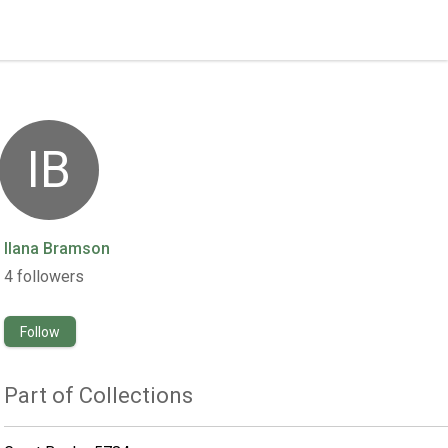
IB
Ilana Bramson
4
followers
Follow
Part of Collections