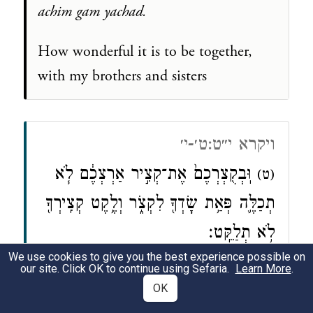
achim gam yachad.
How wonderful it is to be together,
with my brothers and sisters
ויקרא י״ט:ט׳-י׳
וּֽבְקֻצְרְכֶם֙ אֶת־קְצִ֣יר אַרְצְכֶ֔ם לֹ֧א
(ט)
תְכַלֶּ֛ה פְּאַ֥ת שָׂדְךָ֖ לִקְצֹ֑ר וְלֶ֥קֶט קְצִֽירְךָ֖
לֹ֥א תְלַקֵּֽט׃
We use cookies to give you the best experience possible on
וְכַרְמְךָ֙ לֹ֣א תְעוֹלֵ֔ל וּפֶ֥רֶט כַּרְמְךָ֖ לֹ֣א
(י)
our site. Click OK to continue using Sefaria.
Learn More
.
תְלַקֵּ֑ט לֶֽעָנִ֤י וְלַגֵּר֙ תַּעֲזֹ֣ב אֹתָ֔ם אֲנִ֖י
OK