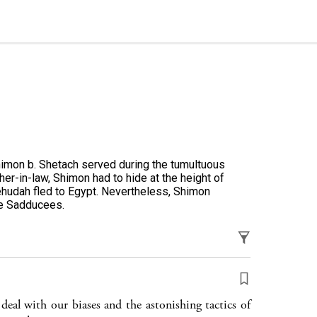
i
Shimon b. Shetach served during the tumultuous
her-in-law, Shimon had to hide at the height of
ehudah fled to Egypt. Nevertheless, Shimon
he Sadducees.
eal with our biases and the astonishing tactics of