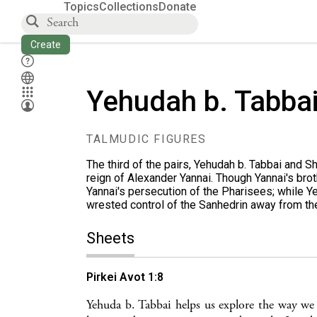
Topics
Collections
Donate
Create
Yehudah b. Tabba
TALMUDIC FIGURES
The third of the pairs, Yehudah b. Tabbai and 
reign of Alexander Yannai. Though Yannai's brot
Yannai's persecution of the Pharisees; while Y
wrested control of the Sanhedrin away from t
Sheets
Pirkei Avot 1:8
Yehuda b. Tabbai helps us explore the way we d