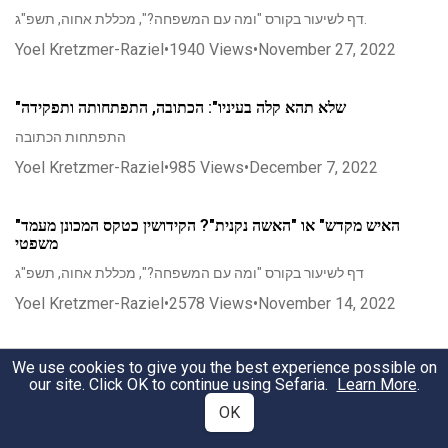
דף לשיעור בקורס "ומה עם המשפחה?", מכללת אחוה, תשפ"ג.
Yoel Kretzmer-Raziel
•
1940
Views
•
November 27, 2022
"שלא תהא קלה בעיניו": הכתובה, התפתחותה ותפקידה
התפתחות הכתובה
Yoel Kretzmer-Raziel
•
985
Views
•
December 7, 2022
"האיש מקדש" או "האשה נקנית"? הקידושין כטקס המכונן מעמד
משפטי
דף לשיעור בקורס "ומה עם המשפחה?", מכללת אחוה, תשפ"ג
Yoel Kretzmer-Raziel
•
2578
Views
•
November 14, 2022
"וְכָתַב לָהּ סֵפֶר כְּרִיתֻת": גירושין במקרא, בברית החדשה ובמשנה
We use cookies to give you the best experience possible on
our site. Click OK to continue using Sefaria.
Learn More
.
מקורות על גירושין לשיעור בסמינר
OK
Yoel Kretzmer-Raziel
•
282
Views
•
January 1, 2026