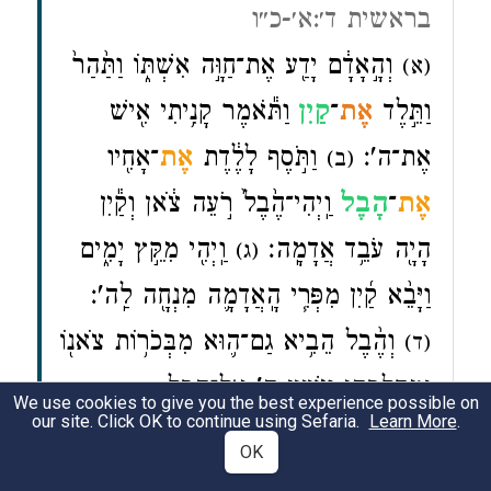
בראשית ד׳:א׳-כ״ו
וְהָ֣אָדָ֔ם יָדַ֖ע אֶת־חַוָּ֣ה אִשְׁתּ֑וֹ וַתַּ֙הַר֙
(א)
וַתֵּ֣לֶד
אֶת
־
קַ֔יִן
וַתֹּ֕אמֶר קָנִ֥יתִי אִ֖ישׁ
אֶת־ה'׃
וַתֹּ֣סֶף לָלֶ֔דֶת
אֶת
־אָחִ֖יו
(ב)
אֶת
־
הָ֑בֶל
וַֽיְהִי־הֶ֙בֶל֙ רֹ֣עֵה צֹ֔אן וְקַ֕יִן
הָיָ֖ה עֹבֵ֥ד אֲדָמָֽה׃
וַֽיְהִ֖י מִקֵּ֣ץ יָמִ֑ים
(ג)
וַיָּבֵ֨א קַ֜יִן מִפְּרִ֧י הָֽאֲדָמָ֛ה מִנְחָ֖ה לַֽה'׃
וְהֶ֨בֶל הֵבִ֥יא גַם־ה֛וּא מִבְּכֹר֥וֹת צֹאנ֖וֹ
(ד)
וּמֵֽחֶלְבֵהֶ֑ן וַיִּ֣שַׁע ה' אֶל־הֶ֖בֶל
We use cookies to give you the best experience possible on
our site. Click OK to continue using Sefaria.
Learn More
.
וְאֶל־מִנְחָתֽוֹ׃
וְאֶל־קַ֥יִן וְאֶל־מִנְחָת֖וֹ
(ה)
OK
לֹ֣א שָׁעָ֑ה וַיִּ֤חַר לְקַ֙יִן֙ מְאֹ֔ד וַֽיִּפְּל֖וּ פָּנָֽיו׃