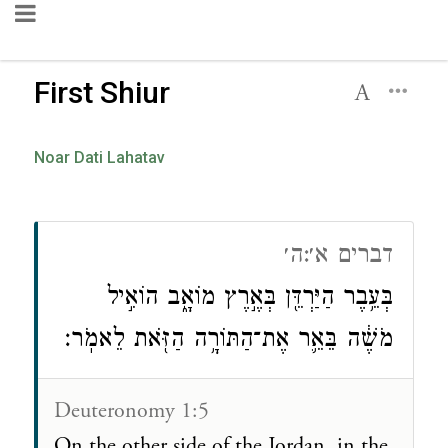
First Shiur
Noar Dati Lahatav
דברים א׳:ה׳
בְּעֵ֥בֶר הַיַּרְדֵּ֖ן בְּאֶ֣רֶץ מוֹאָ֑ב הוֹאִ֣יל
מֹשֶׁ֔ה בֵּאֵ֛ר אֶת־הַתּוֹרָ֥ה הַזֹּ֖את לֵאמֹֽר׃
Deuteronomy 1:5
On the other side of the Jordan, in the