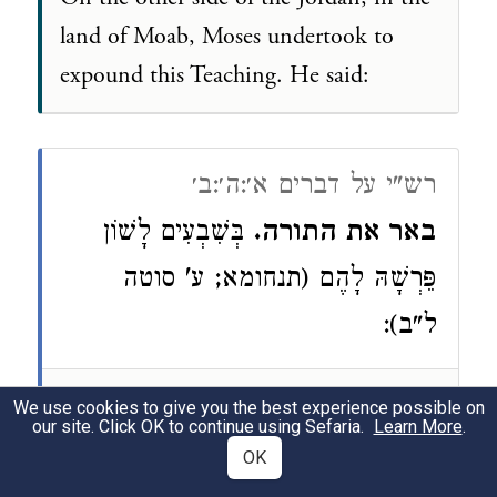
land of Moab, Moses undertook to
expound this Teaching. He said:
רש"י על דברים א׳:ה׳:ב׳
באר את התורה.
בְּשִׁבְעִים לָשׁוֹן
פֵּרְשָׁהּ לָהֶם (תנחומא; ע' סוטה
ל"ב):
Rashi on Deuteronomy 1:5:2
We use cookies to give you the best experience possible on
our site. Click OK to continue using Sefaria.
Learn More
.
באר את התורה [MOSES BEGAN] TO
OK
EXPLAIN THIS LAW — in the