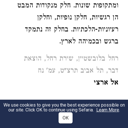
ומתקופות שונות. חלק מנקודות המבט
הן רגשיות, חלקן נופיות, וחלקן
רעיוניות-הלכתיות. בחלק זה נתמקד
ברגש ובכמיהה לארץ.
רחל בלובשטיין, שירת רחל, הוצאת
דבר, תל אביב תרצ"ט, עמ' נח
אל ארצי
We use cookies to give you the best experience possible on
לֹא שַׁרְתִּי לָךְ אַרְצִי,
our site. Click OK to continue using Sefaria.
Learn More
.
וְלֹא פֵּאַרְתִּי שְׁמֵךְ
OK