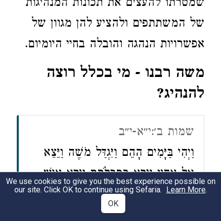
שמטרתו להעצים את תכונות המנהיגות
של המשתתפים ולהציע להן מגוון של
אפשרויות הנהגה והובלה בחיי היומיום.
משה רבנו - מי בכלל רוצה
להנהיג?
שמות ב׳:י״א-י״ב
וַיְהִי בַּיָּמִים הָהֵם וַיִּגְדַּל מֹשֶׁה וַיֵּצֵא
אֶל-אֶחָיו וַיַּרְא בְּסִבְלֹתָם וַיַּרְא אִישׁ
We use cookies to give you the best experience possible on
our site. Click OK to continue using Sefaria.
Learn More
.
מִצְרִי מַכֶּה אִישׁ-עִבְרִי מֵאֶחָיו. וַיִּפֶן
OK
כֹּה וָכֹה וַיַּרְא כִּי אֵין אִישׁ וַיַּךְ