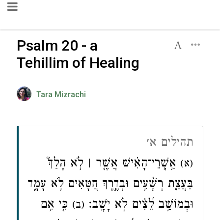
Psalm 20 - a
Tehillim of Healing
Tara Mizrachi
תהילים א׳
אַ֥שְֽׁרֵי־הָאִ֗ישׁ אֲשֶׁ֤ר ׀ לֹ֥א הָלַךְ֮
(א)
בַּעֲצַ֪ת רְשָׁ֫עִ֥ים וּבְדֶ֣רֶךְ חַ֭טָּאִים לֹ֥א עָמָ֑ד
וּבְמוֹשַׁ֥ב לֵ֝צִ֗ים לֹ֣א יָשָֽׁב׃
כִּ֤י אִ֥ם
(ב)