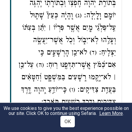
בְּתוֹרַ֥ת יְהוָ֗ה חֶ֫פְצ֥וֹ וּֽבְתוֹרָת֥וֹ יֶהְגֶּ֗ה
יוֹמָ֥ם וָלָֽיְלָה׃
וְֽהָיָ֗ה כְּעֵץ֮ שָׁת֪וּל
(ג)
עַֽל־פַּלְגֵ֫י מָ֥יִם אֲשֶׁ֤ר פִּרְי֨וֹ ׀ יִתֵּ֬ן בְּעִתּ֗וֹ
וְעָלֵ֥הוּ לֹֽא־יִבּ֑וֹל וְכֹ֖ל אֲשֶׁר־יַעֲשֶׂ֣ה
יַצְלִֽיחַ׃
לֹא־כֵ֥ן הָרְשָׁעִ֑ים כִּ֥י
(ד)
אִם־כַּ֝מֹּ֗ץ אֲ‍ֽשֶׁר־תִּדְּפֶ֥נּוּ רֽוּחַ׃
עַל־כֵּ֤ן
(ה)
׀ לֹא־יָקֻ֣מוּ רְ֭שָׁעִים בַּמִּשְׁפָּ֑ט וְ֝חַטָּאִ֗ים
בַּעֲדַ֥ת צַדִּיקִֽים׃
כִּֽי־יוֹדֵ֣עַ יְ֭הוָה דֶּ֣רֶךְ
(ו)
צַדִּיקִ֑ים וְדֶ֖רֶךְ רְשָׁעִ֣ים תֹּאבֵֽד׃
We use cookies to give you the best experience possible on
our site. Click OK to continue using Sefaria.
Learn More
.
OK
Psalms 1