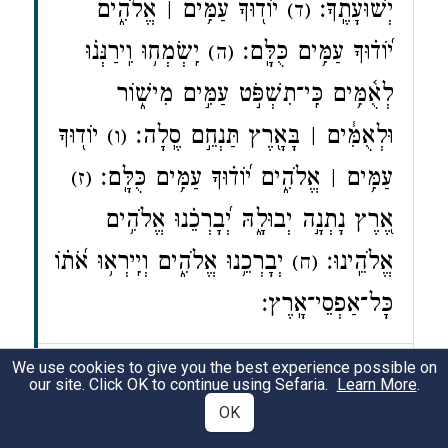
יְשׁוּעָתֶֽךָ׃
יוֹד֖וּךָ עַמִּ֥ים ׀ אֱלֹהִ֑ים
(ד)
י֝וֹד֗וּךָ עַמִּ֥ים כֻּלָּֽם׃
יִֽשְׂמְח֥וּ וִֽירַנְּנ֗וּ
(ה)
לְאֻ֫מִּ֥ים כִּֽי־תִשְׁפֹּ֣ט עַמִּ֣ים מִישׁ֑וֹר
וּלְאֻמִּ֓ים ׀ בָּאָ֖רֶץ תַּנְחֵ֣ם סֶֽלָה׃
יוֹד֖וּךָ
(ו)
עַמִּ֥ים ׀ אֱלֹהִ֑ים י֝וֹד֗וּךָ עַמִּ֥ים כֻּלָּֽם׃
(ז)
אֶ֭רֶץ נָתְנָ֣ה יְבוּלָ֑הּ יְ֝בָרְכֵ֗נוּ אֱלֹהִ֥ים
אֱלֹהֵֽינוּ׃
יְבָרְכֵ֥נוּ אֱלֹהִ֑ים וְיִֽירְא֥וּ אֹ֝ת֗וֹ
(ח)
כָּל־אַפְסֵי־אָֽרֶץ׃
We use cookies to give you the best experience possible on
Psalms 67
our site. Click OK to continue using Sefaria.
Learn More
.
For the leader; with instrumental
(1)
OK
music. A psalm. A song.
May God
(2)