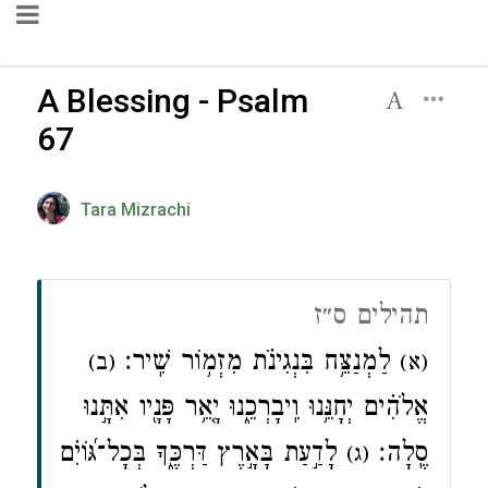
A Blessing - Psalm
67
Tara Mizrachi
תהילים ס״ז
לַמְנַצֵּ֥ח בִּנְגִינֹ֗ת מִזְמ֥וֹר שִֽׁיר׃
(א)
(ב)
אֱלֹהִ֗ים יְחָנֵּ֥נוּ וִֽיבָרְכֵ֑נוּ יָ֤אֵ֥ר פָּנָ֖יו אִתָּ֣נוּ
סֶֽלָה׃
לָדַ֣עַת בָּאָ֣רֶץ דַּרְכֶּ֑ךָ בְּכָל־גּ֝וֹיִ֗ם
(ג)